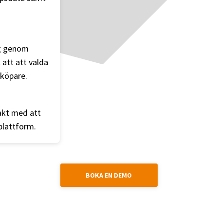
ng genom
 att att valda
 köpare.
takt med att
plattform.
BOKA EN DEMO