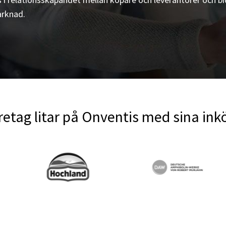
arknad.
retag litar på Onventis med sina in