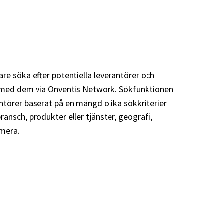
re söka efter potentiella leverantörer och
n med dem via Onventis Network. Sökfunktionen
antörer baserat på en mängd olika sökkriterier
ansch, produkter eller tjänster, geografi,
 mera.