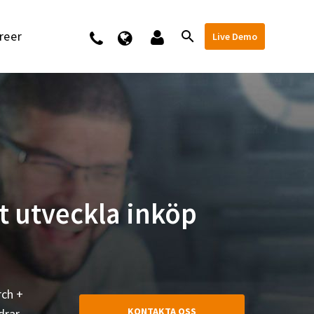
reer
Kontakt
Live Demo
t utveckla inköp
rch +
KONTAKTA OSS
drar