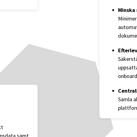
Minska 
Minimer
automat
dokumen
Efterle
Säkerstä
uppsatt
onboard
Central
Samla al
plattfor
kt
köpsdata samt