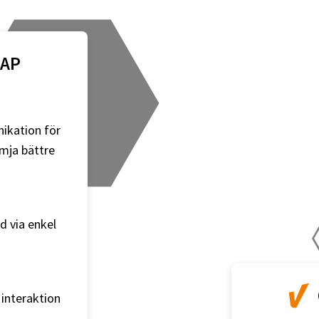
KAP
ikation för
ämja bättre
 via enkel
 interaktion