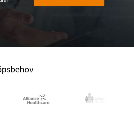
köpsbehov