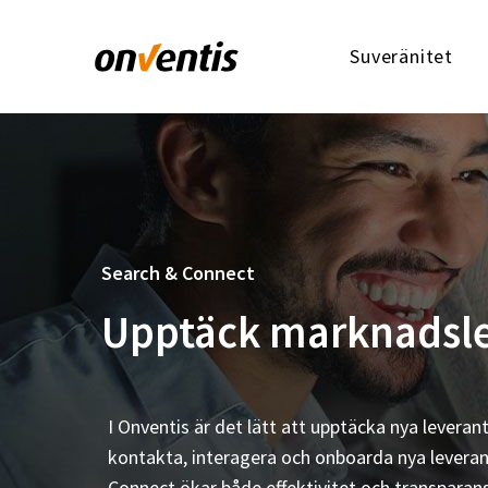
Suveränitet
Search & Connect
Upptäck marknadsled
I Onventis är det lätt att upptäcka nya levera
kontakta, interagera och onboarda nya leverant
Connect ökar både effektivitet och transparans