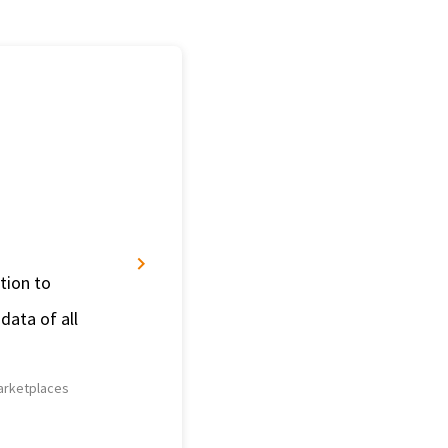
tion to
The smart solutions have l
data of all
noticeable
Ulrich Brun
Marketplaces