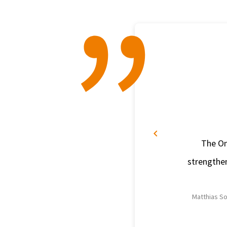
The On
strengthen
Matthias So