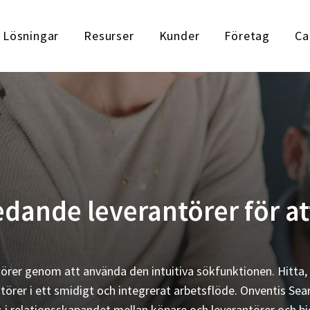
Lösningar
Resurser
Kunder
Företag
Ca
ande leverantörer för at
ntörer genom att använda den intuitiva sökfunktionen. Hitta,
örer i ett smidigt och integrerat arbetsflöde. Onventis Sea
 i relationsskapandet mellan köpare och leverantörer och bi