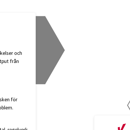
ikelser och
tput från
isken för
roblem.
tal, regelverk