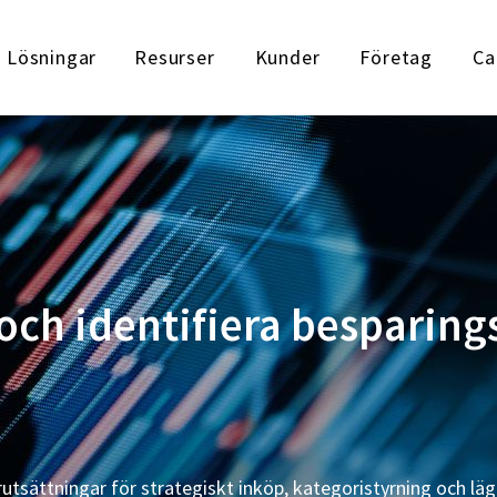
Lösningar
Resurser
Kunder
Företag
Ca
t och identifiera bespari
utsättningar för strategiskt inköp, kategoristyrning och lä