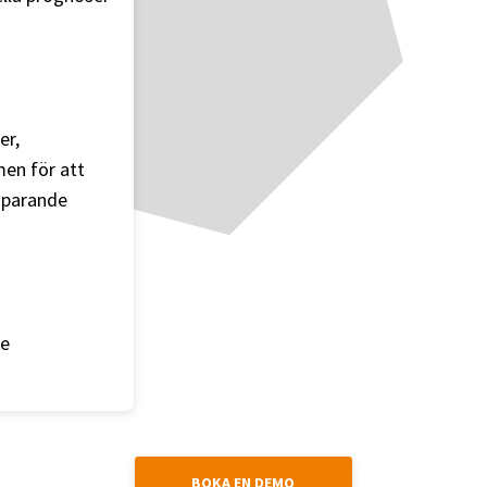
er,
men för att
sparande
re
BOKA EN DEMO