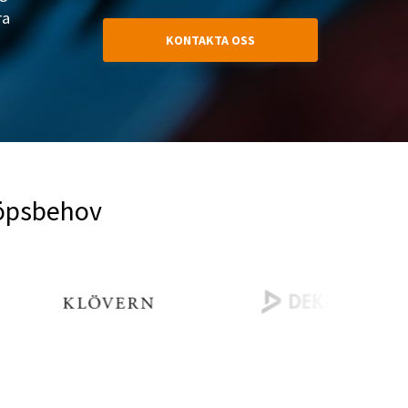
ra
KONTAKTA OSS
köpsbehov