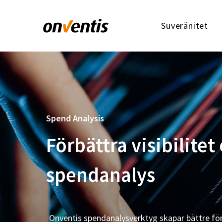
Suveränitet
Spend Analysis
Förbättra visibilite
spendanalys
Onventis spendanalysverktyg skapar bättre för