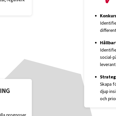
Konkur
Identifi
differen
Hållbar
Identifi
social-p
leverant
Strateg
Skapa fö
ING
djup ins
och prior
ella prognoser