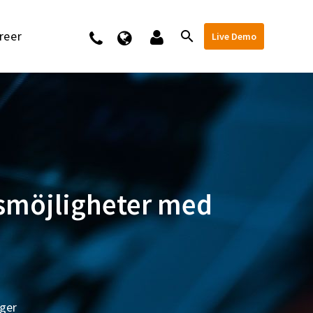
reer
Kontakt
Live Demo
ngsmöjligheter med
gger