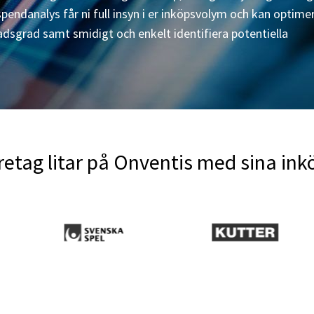
spendanalys får ni full insyn i er inköpsvolym och kan optime
nadsgrad samt smidigt och enkelt identifiera potentiella
retag litar på Onventis med sina in