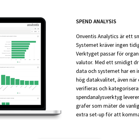
SPEND ANALYSIS
Onventis Analytics är ett s
Systemet kräver ingen tidi
Verktyget passar för organi
valutor. Med ett smidigt d
data och systemet har en i
hög datakvalitet, även när 
verifieras och kategoriser
spendanalysverktyg levere
grafer som mäter de vanlig
extra set-up för att komma