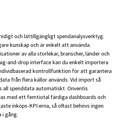
midigt och lättillgängligt spendanalysverktyg.
gare kunskap och är enkelt att använda.
sationer av alla storlekar, branscher, länder och
rag-and-drop interface kan du enkelt importera
ndividbaserad kontrollfunktion för att garantera
data från flera källor används. Vid import så
as all spenddata automatiskt. Onventis
ras med ett femtiotal färdiga dashboards och
aste inköps-KPI:erna, så oftast behövs ingen
 i gång.