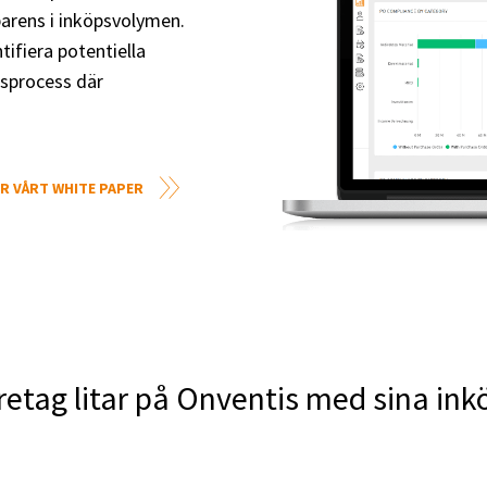
parens i inköpsvolymen.
ifiera potentiella
psprocess där
R VÅRT WHITE PAPER
retag litar på Onventis med sina in