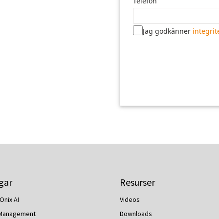
Telefon
Jag godkänner
integrit
gar
Resurser
Onix AI
Videos
 Management
Downloads