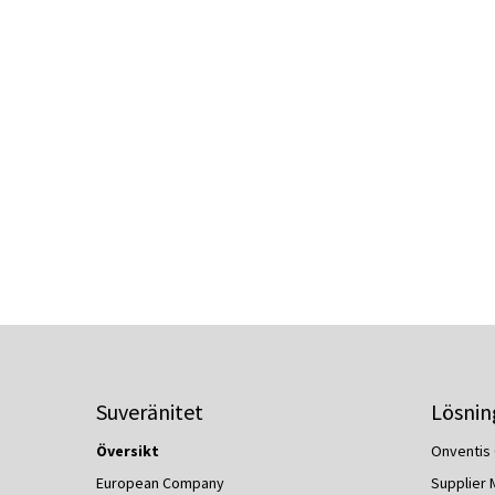
Suveränitet
Lösnin
Översikt
Onventis 
European Company
Supplier