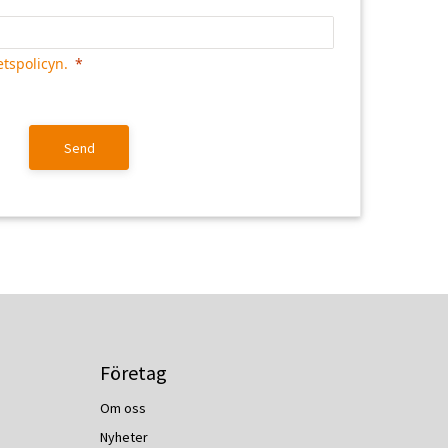
etspolicyn.
Send
Företag
Om oss
Nyheter