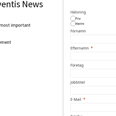
ventis News
Hälsning
Fru
Herrn
 most important
Förnamn
rement
Efternamn
Företag
Jobbtitel
E-Mail